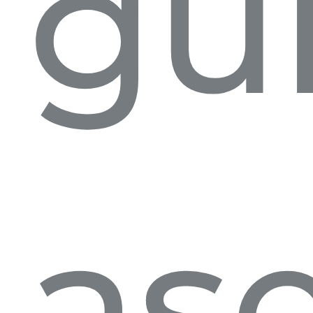
gu
as