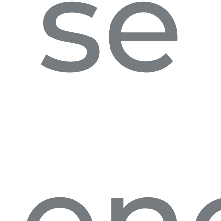
se
en