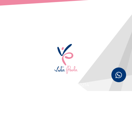
¡De posibilidad a realidad!
+57 300 7702214
vitapaola@vitapaola.com
Bucaramanga, Colombia