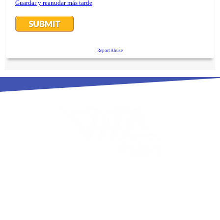
¡De posibilidad a realidad!
+57 322 8488389
cliente@vitapaola.com