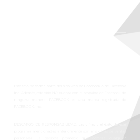
Bucaramanga, Colombia
Términos y condiciones
Políticas de privacidad
Políticas de Cookies
Solicitud de datos
Rectificación de datos
Este sitio no forma parte del sitio web de Facebook o de Facebook
Inc. Además, este sitio NO cuenta con el respaldo de Facebook de
ninguna manera. FACEBOOK es una marca registrada de
FACEBOOK, Inc.
DESCARGO DE RESPONSABILIDAD: Las cifras y el éxito de este
programa mencionadas anteriormente son mis cifras de ventas
personales. La persona promedio que compra cualquier