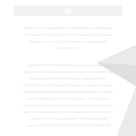
Este sitio no forma parte del sitio web de Facebook o de Facebook
Inc. Además, este sitio NO cuenta con el respaldo de Facebook de
ninguna manera. FACEBOOK es una marca registrada de
FACEBOOK, Inc.
DESCARGO DE RESPONSABILIDAD: Las cifras y el éxito de este
programa mencionadas anteriormente son mis cifras de ventas
personales. La persona promedio que compra cualquier
información de «cómo hacerlo» obtiene poco o ningún resultado.
Usamos estas referencias solo para fines de ejemplo. Sus resultados
variarán y dependerán de muchos factores… incluidos, entre
otros, sus antecedentes, experiencia, nivel de compromiso y ética
de trabajo. Todo negocio implica un riesgo, así como un esfuerzo
y una acción masivos y consistentes. Si no está dispuesto a
aceptarlo, POR FAVOR NO OBTENGA NUESTRA INFORMACIÓN.