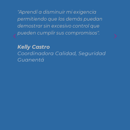
"Aprendí a disminuir mi exigencia
"Q
permitiendo que los demás puedan
co
demostrar sin excesivo control que
pa
pueden cumplir sus compromisos".
pr
Kelly Castro
Li
Coordinadora Calidad, Seguridad
Ge
Guanentá