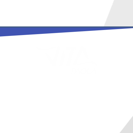
Vita Paola S.A.S. 2020 © Todos los derechos
reservados | Sitio con el respaldo de
desarrollandolo.com
¡De posibilidad a realidad!
+57 322 8488389
cliente@vitapaola.com
Bucaramanga, Colombia