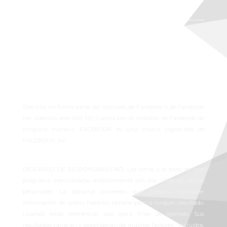
Términos y condiciones
Políticas de privacidad
Políticas de Cookies
Solicitud de datos
Rectificación de datos
Este sitio no forma parte del sitio web de Facebook o de Facebook
Inc. Además, este sitio NO cuenta con el respaldo de Facebook de
ninguna manera. FACEBOOK es una marca registrada de
FACEBOOK, Inc.
DESCARGO DE RESPONSABILIDAD: Las cifras y el éxito de este
programa mencionadas anteriormente son mis cifras de ventas
personales. La persona promedio que compra cualquier
información de «cómo hacerlo» obtiene poco o ningún resultado.
Usamos estas referencias solo para fines de ejemplo. Sus
resultados variarán y dependerán de muchos factores… incluidos,