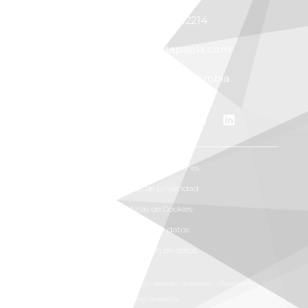
+57 300 7702214
vitapaola@vitapaola.com
Bucaramanga, Colombia
Términos y condiciones
Políticas de privacidad
Políticas de Cookies
Solicitud de datos
Rectificación de datos
Vita Paola S.A.S. 2026 © Todos los derechos reservados - Powered by
atomicateam.com