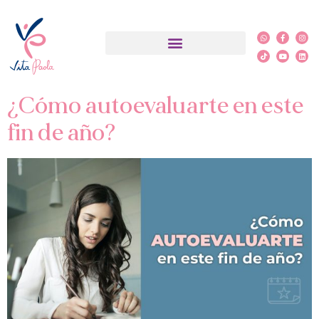
Etiqueta:
Logros
¿Qué es PSYCH-K®?
¿Cómo autoevaluarte en este
fin de año?