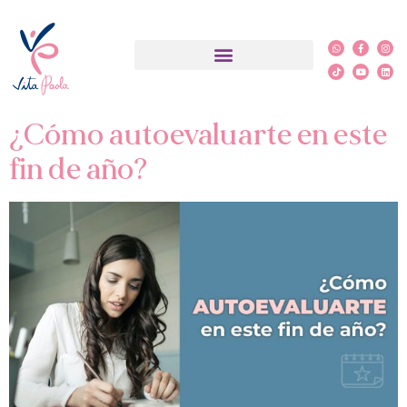
Etiqueta:
Mujer exitosa
¿Qué es PSYCH-K®?
¿Cómo autoevaluarte en este
fin de año?