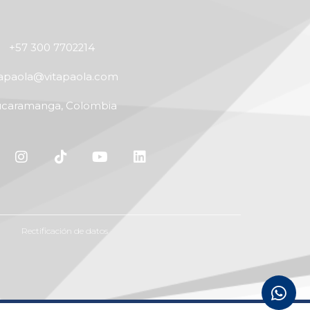
+57 300 7702214
tapaola@vitapaola.com
caramanga, Colombia
Rectificación de datos