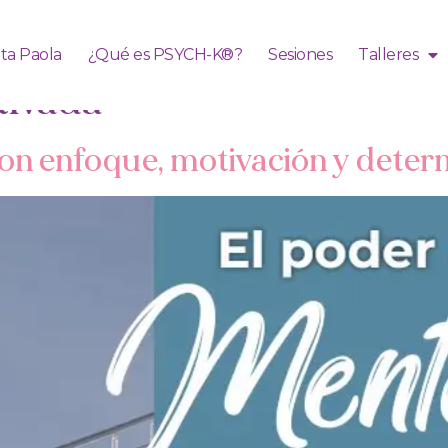
ita Paola
¿Qué es PSYCH-K®?
Sesiones
Talleres
tivada
on enfoque, motivación y deter