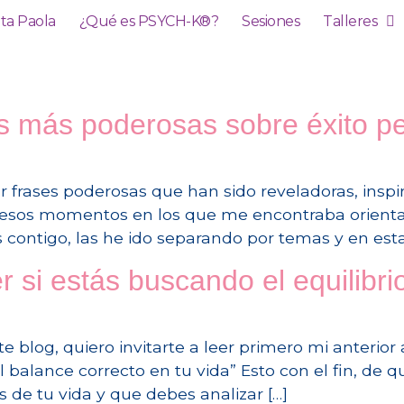
ita Paola
¿Qué es PSYCH-K®?
Sesiones
Talleres
es más poderosas sobre éxito p
 frases poderosas que han sido reveladoras, inspi
sos momentos en los que me encontraba orientan
ontigo, las he ido separando por temas y en esta
si estás buscando el equilibrio
te blog, quiero invitarte a leer primero mi anteri
l balance correcto en tu vida” Esto con el fin, d
as de tu vida y que debes analizar […]