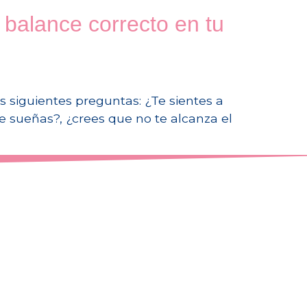
 balance correcto en tu
as siguientes preguntas: ¿Te sientes a
e sueñas?, ¿crees que no te alcanza el
+57 300 7702214
tapaola@vitapaola.com