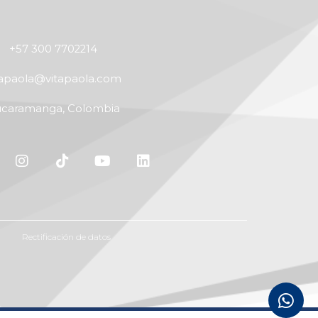
+57 300 7702214
tapaola@vitapaola.com
caramanga, Colombia
Rectificación de datos