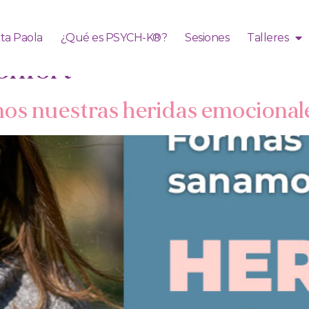
ita Paola
¿Qué es PSYCH-K®?
Sesiones
Talleres
onfort
mos nuestras heridas emocional