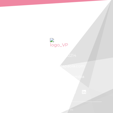
¡De posibilidad a realidad!
+57 300 7702214
vitapaola@vitapaola.com
Bucaramanga, Colombia
Términos y condiciones